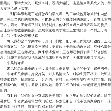
黑黑的，眼睛大大的，炯炯有神。说话大嗓门，走起路来风风火火的，待
人接物也是很实在。
一到四年级都是王老师教我们语文课，到三年级他开始教我们自然
课，并且当我们的班主任。可能是我的学习成绩好的缘故，一直在班里前
三名，因此，王老师平时对我特别好。他让我当语文课代表和学习委员，
还让我带着教室的钥匙。虽然我家在离学校二三里地的另一个村庄，可
是，我上学比较积极认真。
每天我都是早早到学校，开门，扫地，把班级工作完成得很好。王老
师很喜欢我，我也很喜欢王老师，更喜欢上王老师的语文课。有什么事什
么话都想和王老师说说。到小学毕业时，王老师还和我们班干部合影留
念。1999年搬新家我把珍藏的几张照片丢失了，为此事我难过了几天。
朱风铃老师
朱风铃老师高高的个子，瓜子脸，高鼻梁，长长的头发，很是漂亮。
朱老师很爽朗，好说好笑，对人热情大方，对学生宽严相济。批评人
时杏眼圆睁，柳眉倒竖，十分严厉。有时，还用教杆敲打淘气的学生。我
们都很怕她，可是，又都很喜欢她。除了生气的时候，朱老师还是很爱我
们的。
有时候，我们到办公室请教数学问题，她很细心地为我们讲解。除了
讲解题，朱老师还经常教我们唱歌。特别是那首《谁不说俺家乡好》，朱
老师唱得非常好，简直可以和原唱相媲美。