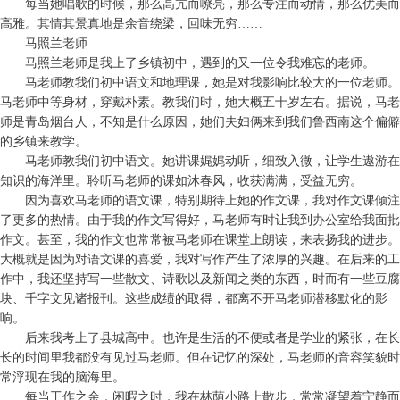
每当她唱歌的时候，那么高亢而嘹亮，那么专注而动情，那么优美而
高雅。其情其景真地是余音绕梁，回味无穷……
马照兰老师
马照兰老师是我上了乡镇初中，遇到的又一位令我难忘的老师。
马老师教我们初中语文和地理课，她是对我影响比较大的一位老师。
马老师中等身材，穿戴朴素。教我们时，她大概五十岁左右。据说，马老
师是青岛烟台人，不知是什么原因，她们夫妇俩来到我们鲁西南这个偏僻
的乡镇来教学。
马老师教我们初中语文。她讲课娓娓动听，细致入微，让学生遨游在
知识的海洋里。聆听马老师的课如沐春风，收获满满，受益无穷。
因为喜欢马老师的语文课，特别期待上她的作文课，我对作文课倾注
了更多的热情。由于我的作文写得好，马老师有时让我到办公室给我面批
作文。甚至，我的作文也常常被马老师在课堂上朗读，来表扬我的进步。
大概就是因为对语文课的喜爱，我对写作产生了浓厚的兴趣。在后来的工
作中，我还坚持写一些散文、诗歌以及新闻之类的东西，时而有一些豆腐
块、千字文见诸报刊。这些成绩的取得，都离不开马老师潜移默化的影
响。
后来我考上了县城高中。也许是生活的不便或者是学业的紧张，在长
长的时间里我都没有见过马老师。但在记忆的深处，马老师的音容笑貌时
常浮现在我的脑海里。
每当工作之余，闲暇之时，我在林荫小路上散步，常常凝望着宁静而