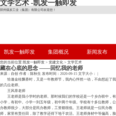
文学艺术 -凯发一触即发
郑州煤炭工业（集团）有限公司欢迎您！
凯发一触即发
集团概况
新闻发布
您的当前位置:
凯发一触即发
>
党建文化
>
文学艺术
藏在心底的思念 ——回忆我的老师
来源：自创
作者：陈秋生
发布时间：2020-09-15
文字大小： |
恰逢金桂飘香时，又是一年教师节，我内心怦然一动，不由想起了我
的几位老师。
王风章老师
王老师是我小学时的老师。那时候我们的学校还是一个乡办联中，有
小学，有初中。小学一到五年级，初中两个年级。学校有十多位教师，公
办教师很少，大部分是民办教师，工资都很低。王老师就是一位民办教
师，家里有责任田，除了教学还得下地干农活。王老师身材中等偏高，脸