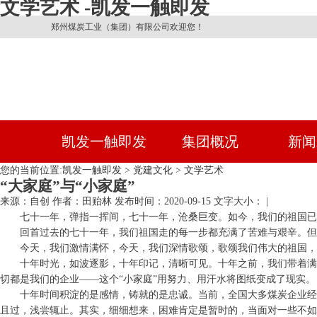
文学艺术 -凯发一触即发
郑州煤炭工业（集团）有限公司欢迎您！
凯发一触即发
集团概况
新闻
您的当前位置:
凯发一触即发
>
党建文化
>
文学艺术
“大家庭”与“小家庭”
来源：自创
作者：田贻林
发布时间：2020-09-15
文字大小： |
七十一年，弹指一挥间，七十一年，沧桑巨变。如今，我们的祖国已
回首过去的七十一年，我们祖国走的每一步都充满了苦难与艰辛。但
今天，我们激情满怀，今天，我们深情歌颂，歌颂我们伟大的祖国，
十年时光，如波逐影，十年印记，清晰可见。十年之前，我们带着满
切都是我们的企业——这个“小家庭”用努力、用汗水将图纸变成了现实。
十年时间积淀的是感情，铸就的是忠诚。当前，全国大多煤炭企业经
且过，浅尝辄止。其实，细细想来，困难肯定是暂时的，当面对一些不如