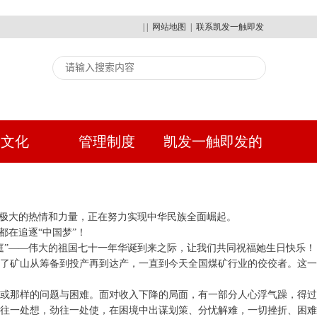
| |
网站地图
|
联系凯发一触即发
建文化
管理制度
凯发一触即发的
人才招聘
出极大的热情和力量，正在努力实现中华民族全面崛起。
在追逐“中国梦”！
庭”——伟大的祖国七十一年华诞到来之际，让我们共同祝福她生日快乐！
历了矿山从筹备到投产再到达产，一直到今天全国煤矿行业的佼佼者。这一
样或那样的问题与困难。面对收入下降的局面，有一部分人心浮气躁，得过
往一处想，劲往一处使，在困境中出谋划策、分忧解难，一切挫折、困难