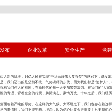
发布
企业改革
安全生产
党
迈入新的阶段，14亿人民在实现“中华民族伟大复兴梦”的感召下，迸发
是，我们迈出的是坚韧不拔、气势磅礡的步伐，因为我们都是“追梦人”，都
祝福我们伟大的祖国，在新时代的每一天更加繁荣富强。在我们的“大家
脸的青涩，背着空空的行囊，踌躇满志、豪情万丈。十年之后，我们经
营面临着严峻的形势。在这样的大气候、大环境之下，我们也存在着这
意的事情时，我们不能牢骚、埋怨，因为信心比黄金更重要！只要我们心