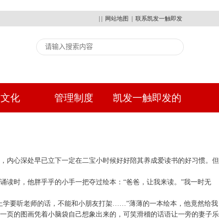
| |
网站地图
|
联系凯发一触即发
建文化
管理制度
凯发一触即发的
人才招聘
足，内心深处早已立下一定在二宝小时候好好陪其养成爱读书的好习惯。但
诵读时，他胖乎乎的小手一把夺过绘本：“爸爸，让我来读。”我一时无
上学要听老师的话，不能和小朋友打架……”薄薄的一本绘本，他竟然给我
一页的图画凭着小脑袋自己想象出来的，可笑滑稽的话语让一旁的妻子乐