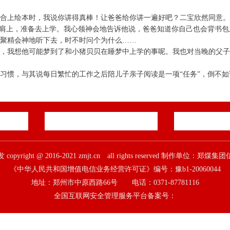
合上绘本时，我说你讲得真棒！让爸爸给你讲一遍好吧？二宝欣然同意
到肩上，准备去上学。我心领神会地告诉他说，爸爸知道你自己也会背书
聚精会神地听下去，时不时问个为什么……
，我想他可能梦到了和小猪贝贝在睡梦中上学的事呢。我也对当晚的父
习惯，与其说每日繁忙的工作之后陪儿子亲子阅读是一项“任务”，倒不
pyright @ 2016-2021 zmjt.cn all rights reserved 制作单位：
《中华人民共和国增值电信业务经营许可证》编号：豫b1-20060044
地址：郑州市中原西路66号 电话：0371-87781116
全国互联网安全管理服务平台备案号：