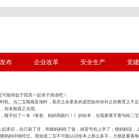
发布
企业改革
安全生产
党
思可能得益于陪其一起亲子阅读吧！
时机。当二宝呱呱坠地时，喜庆之余更多的是想如何弥补之前教育之不
，却未能真正兑现。
，随手拈了一本《爸爸、妈妈我能行！》的绘本，当我要逐字逐句给二宝
上起床后，自己刷了牙，和猪妈妈吃了饭，就背书包上学了；猪妈妈说，
猪妈妈详细经过。我知道二宝不可能认识绘本上那么多字，大都是看着每