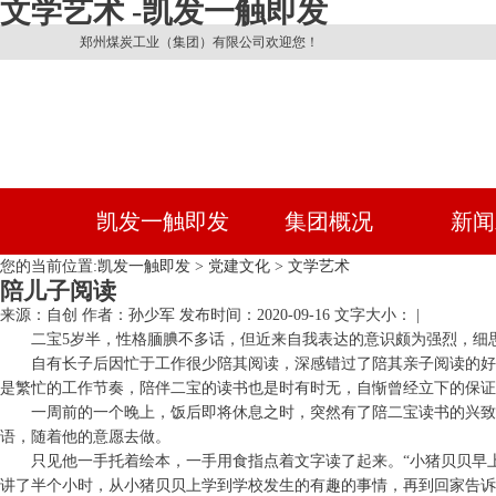
文学艺术 -凯发一触即发
郑州煤炭工业（集团）有限公司欢迎您！
凯发一触即发
集团概况
新闻
您的当前位置:
凯发一触即发
>
党建文化
>
文学艺术
陪儿子阅读
来源：自创
作者：孙少军
发布时间：2020-09-16
文字大小： |
二宝5岁半，性格腼腆不多话，但近来自我表达的意识颇为强烈，细
自有长子后因忙于工作很少陪其阅读，深感错过了陪其亲子阅读的好
是繁忙的工作节奏，陪伴二宝的读书也是时有时无，自惭曾经立下的保证
一周前的一个晚上，饭后即将休息之时，突然有了陪二宝读书的兴致
语，随着他的意愿去做。
只见他一手托着绘本，一手用食指点着文字读了起来。“小猪贝贝早
讲了半个小时，从小猪贝贝上学到学校发生的有趣的事情，再到回家告诉