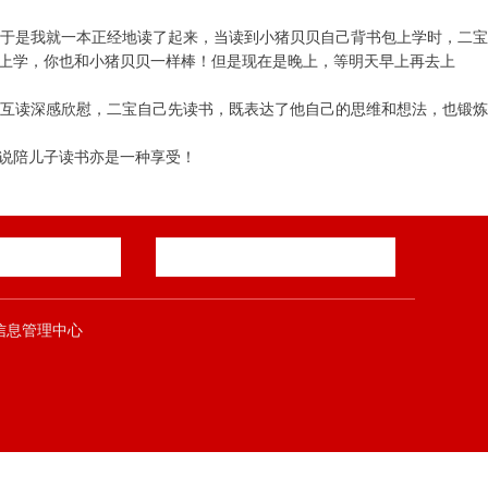
。于是我就一本正经地读了起来，当读到小猪贝贝自己背书包上学时，二宝
包上学，你也和小猪贝贝一样棒！但是现在是晚上，等明天早上再去上
子互读深感欣慰，二宝自己先读书，既表达了他自己的思维和想法，也锻炼
如说陪儿子读书亦是一种享受！
郑煤集团信息管理中心