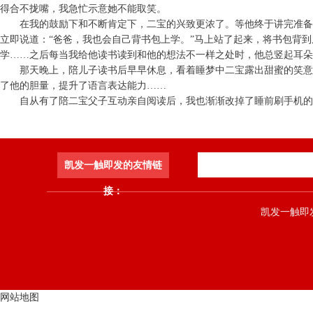
得合不拢嘴，我急忙示意她不能取笑。
在我的鼓励下和不断肯定下，二宝的兴致更浓了。等他终于讲完准备
立即说道：“爸爸，我也会自己背书包上学。”马上站了起来，将书包背
学……之后每当我给他读书读到和他的想法不一样之处时，他总竖起耳朵
那天晚上，陪儿子读书后早早休息，看着睡梦中二宝露出甜蜜的笑意
了他的胆量，提升了语言表达能力……
自从有了陪二宝父子互动亲自阅读后，我也渐渐改掉了睡前刷手机的
凯发一触即发的友情链
接：
凯发一触即发 co
网站地图