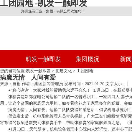
工团园地 -凯发一触即发
郑州煤炭工业（集团）有限公司欢迎您！
凯发一触即发
集团概况
新闻
您的当前位置:
凯发一触即发
>
党建文化
>
工团园地
病魔无情 人间有爱
来源：自创
作者：集团新闻管理员
发布时间：2021-01-20
文字大小： |
●
“真心谢谢，大家对我的帮助我永远不会忘！”１月16日，在新郑
张福贵是新郑煤电公司运输二队的一名普通职工，一家四口人,妻子
用，让这个贫困的家庭无力承担，如今看病花光了家里多年的积蓄。突如
病魔无情，人间有爱。运输二队队委得知消息后，倡议机电系统职工
倡议发出后，机电系统管理人员带头捐款，广大工友们纷纷慷慨解囊，
将筹得的款项悉数交到张福贵手中，帮助张福贵的家庭解燃眉之急。
（
●1月13日，天气阴冷，机电设备管理中心院内人潮涌动。该中心干部