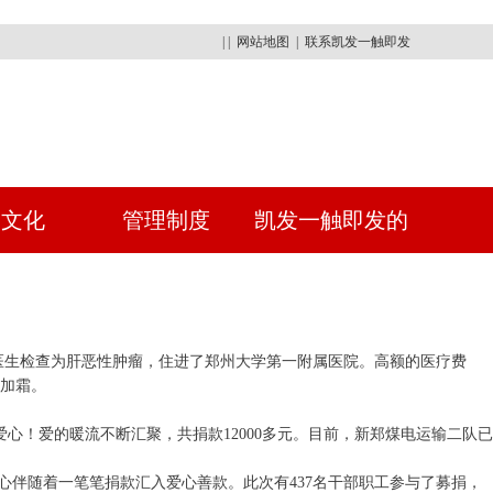
| |
网站地图
|
联系凯发一触即发
建文化
管理制度
凯发一触即发的
人才招聘
过医生检查为肝恶性肿瘤，住进了郑州大学第一附属医院。高额的医疗费
加霜。
爱心！爱的暖流不断汇聚，共捐款12000多元。目前，新郑煤电运输二队已
份爱心伴随着一笔笔捐款汇入爱心善款。此次有437名干部职工参与了募捐，