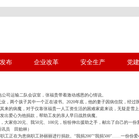
发布
企业改革
安全生产
党
煤电公司运输二队会议室，张福贵带着激动感恩的心情说。
无业，两个孩子其中一个正在读书。2020年底，他的妻子因病住院，经
其来的病魔，对于仅靠张福贵一人工资生活的困难家庭来说，无疑是雪上
发出爱心为他捐款，帮助工友的亲人早日战胜病魔。
大家你20元、我50元、100元，纷纷伸出援助之手，献出了自己的一份
通讯员 田贻林）
职工正在为患病职工孙丽丽进行捐款。“我捐200”“我捐500”……一份