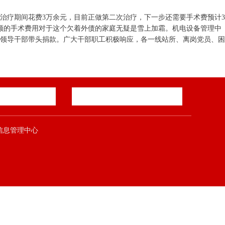
次治疗期间花费3万余元，目前正做第二次治疗，下一步还需要手术费预计3
额的手术费用对于这个欠着外债的家庭无疑是雪上加霜。机电设备管理中
领导干部带头捐款。广大干部职工积极响应，各一线站所、离岗党员、困
郑煤集团信息管理中心