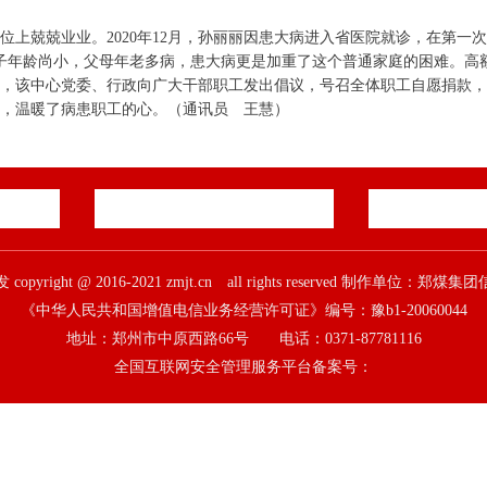
上兢兢业业。2020年12月，孙丽丽因患大病进入省医院就诊，在第一
子年龄尚小，父母年老多病，患大病更是加重了这个普通家庭的困难。高
，该中心党委、行政向广大干部职工发出倡议，号召全体职工自愿捐款，
，温暖了病患职工的心。
（通讯员 王慧）
pyright @ 2016-2021 zmjt.cn all rights reserved 制作单位：
《中华人民共和国增值电信业务经营许可证》编号：豫b1-20060044
地址：郑州市中原西路66号 电话：0371-87781116
全国互联网安全管理服务平台备案号：