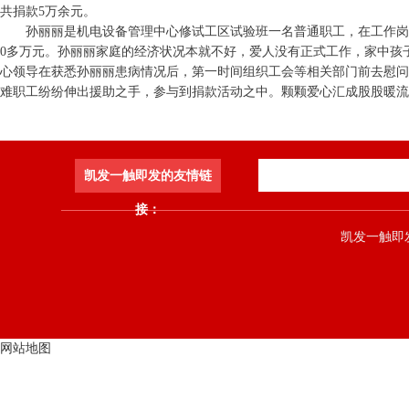
共捐款5万余元。
孙丽丽是机电设备管理中心修试工区试验班一名普通职工，在工作岗位
0多万元。孙丽丽家庭的经济状况本就不好，爱人没有正式工作，家中孩
心领导在获悉孙丽丽患病情况后，第一时间组织工会等相关部门前去慰问
难职工纷纷伸出援助之手，参与到捐款活动之中。颗颗爱心汇成股股暖流
凯发一触即发的友情链
接：
凯发一触即发 co
网站地图