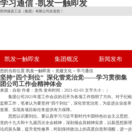
学习通信 -凯发一触即发
郑州煤炭工业（集团）有限公司欢迎您！
凯发一触即发
集团概况
新闻发布
您的当前位置:
凯发一触即发
>
党建文化
>
学习通信
坚持“四个到位” 深化管党治党——学习贯彻集
团公司工作会精神体会
来源：自创
作者：龙伟
发布时间：2021-02-03
文字大小： |
集团公司2021年度工作会议的召开为各项工作指明了方向。对于纪检
监察工作，笔者认为要坚持“四个到位”，深化管党治党，为促进企业改革
发展、实现各项目标任务提供有力保障。
思想认识要到位。要认真学习习近平新时代中国特色社会主义思想、
党的十九大和十九届历次全会精神，深刻领会其精神实质，以新思想新理
论武装头脑，提升党性修养，时刻保持政治上的高度自觉和清醒，进一步