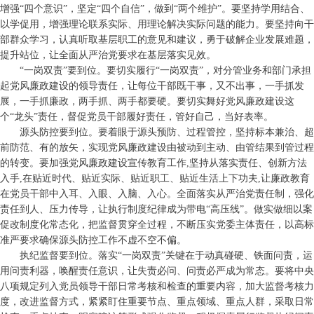
增强“四个意识”，坚定“四个自信”，做到“两个维护”。要坚持学用结合、
以学促用，增强理论联系实际、用理论解决实际问题的能力。要坚持向干
部群众学习，认真听取基层职工的意见和建议，勇于破解企业发展难题，
提升站位，让全面从严治党要求在基层落实见效。
“一岗双责”要到位。要切实履行“一岗双责”，对分管业务和部门承担
起党风廉政建设的领导责任，让每位干部既干事，又不出事，一手抓发
展，一手抓廉政，两手抓、两手都要硬。要切实舞好党风廉政建设这
个“龙头”责任，督促党员干部履好责任，管好自己，当好表率。
源头防控要到位。要着眼于源头预防、过程管控，坚持标本兼治、超
前防范、有的放矢，实现党风廉政建设由被动到主动、由管结果到管过程
的转变。要加强党风廉政建设宣传教育工作,坚持从落实责任、创新方法
入手,在贴近时代、贴近实际、贴近职工、贴近生活上下功夫,让廉政教育
在党员干部中入耳、入眼、入脑、入心。全面落实从严治党责任制，强化
责任到人、压力传导，让执行制度纪律成为带电“高压线”。做实做细以案
促改制度化常态化，把监督贯穿全过程，不断压实党委主体责任，以高标
准严要求确保源头防控工作不虚不空不偏。
执纪监督要到位。落实“一岗双责”关键在于动真碰硬、铁面问责，运
用问责利器，唤醒责任意识，让失责必问、问责必严成为常态。要将中央
八项规定列入党员领导干部日常考核和检查的重要内容，加大监督考核力
度，改进监督方式，紧紧盯住重要节点、重点领域、重点人群，采取日常