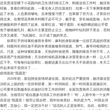
还负责澡堂楼下小花园内的卫生清扫保洁工作。刚接这份工作时，她没有
经验，拿着扫帚到处跑，一看见有人扔垃圾就扫，结果一天下来脚掌都磨
起了水泡，人也累得够呛。后来慢慢习惯了，也掌握了些方法，才算应付
得过来。在整理花草树木时帽子必不可少，戴手套、穿长袖或套袖，头巾
把侧脸和脖子都挡了起来。徐翠红说，“帽子遮阳，长袖防晒还能让手臂
免于被植被扎到，戴头巾主要是防止尘土、植物碎叶钻到脖子里去，否则
又痒又难受。”为此脸红、出汗成了她的常态。
徐翠红手持绿篱机修剪冬青时，麻利的身影就像一位技艺高超的理发
师。转眼间长得狂放不羁的冬青就被修剪得挺拔、帅气，像等待检阅的士
兵。只是，这种绿篱机装备，天热的时候使用，隆隆的噪音不绝于耳，人
很容易产生烦躁情绪；天冷的时候机器则像从冰窟里拿出来一样，让人不
忍下手。可每每问起徐翠红，她都说夏天出出汗冬天不容易生病，冬天工
作起来就不觉得冷了……
疫情面前“我愿意”
2020年初，新冠肺炎疫情肆虐全国。面对此次严重疫情，杨河煤业坚
决听从上级的统一安排和部署，第一时间响应，第一时间落实措施应对。
公司要求后勤服务队在做好日常工作的同时，全面负责南井工业区的消毒
消杀。当领导问“谁自愿参与消杀工作的请举手！”时，人群中有一个女声
高音说“我愿意！领导让我去吧，我年轻体质好，有的是力气，叫我去消
毒吧，恁放心，我一定把活干好！”说话的人正是徐翠红。自此，徐翠红