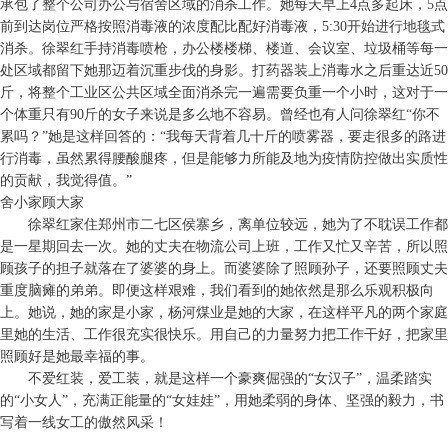
承包了整个公司办公与宿舍区域的消杀工作。她每天早上4点多起床，5点
前到达岗位严格按照消毒液的浓度配比配好消毒液，5:30开始进行地毯式
消杀。徐翠红手持消毒喷枪，办公楼楼梯、楼道、会议室、垃圾桶等每一
处区域都留下她那迈着沉重步伐的身影。打药器装上消毒水之后重达近50
斤，将整个工业区公共区域全面消杀完一遍需要负重一个小时，这对于一
个体重只有90斤的女子来说是多么地不容易。曾经也有人问徐翠红“你不
累吗？”她是这样回答的：“我每天背着几十斤的喷雾器，要走很多的路进
行消毒，虽然累得腰酸腿疼，但是能够力所能及地为疫情防控做出实质性
的贡献，我觉得值。”
舍小家顾大家
徐翠红家住郑州市二七区侯寨乡，离单位较远，她为了不耽误工作都
是一星期回去一次。她的丈夫在物流公司上班，工作又忙又辛苦，所以照
顾孩子的担子就落在了婆婆的身上。而婆婆除了照顾孙子，还要照顾丈夫
重度脑瘫的弟弟。即便这样艰难，我们看到的她依然是那么乐观积极向
上。她说，她的家是小家，杨河煤业是她的大家，在这样平凡的两个家庭
里她的生活、工作很充实很快乐。用自己的力量努力把工作干好，把家里
照顾好是她最幸福的事。
不爱红装，爱工装，就是这样一个豪爽倔强的“女汉子”，温柔踏实
的“小女人”，充满正能量的“女娃娃”，用她柔弱的身体、坚强的毅力，书
写着一线女工的傲然风采！