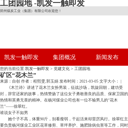
工团园地 -凯发一触即发
郑州煤炭工业（集团）有限公司欢迎您！
凯发一触即发
集团概况
新闻发布
您的当前位置:
凯发一触即发
>
党建文化
>
工团园地
矿区“花木兰”
来源：自创
作者：程熙雯,郭玉娟
发布时间：2021-03-05
文字大小： |
《木兰诗》讲述了花木兰女扮男装，征战沙场，凯旋回朝，建功受
封，辞官还家的故事，热情赞扬了这位女子勇敢善良的品质、保家卫国的
热情和英勇无畏的精神。在杨河煤业公司也有一位不输男儿的“花木
兰”——徐翠红。
谁说女子不如男
她个子不高，体重90斤，别看瘦弱，干起活来却雷厉风行。徐翠红主
要负责杨河煤业工业区花草修剪、草坪养护、施肥除病虫害等工作，同时