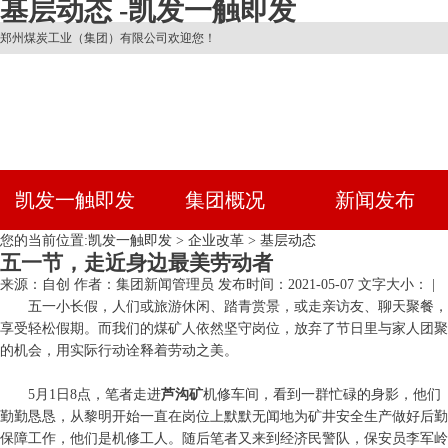
基层动态 -凯发一触即发
郑州煤炭工业（集团）有限公司欢迎您！
凯发一触即发
集团概况
新闻发布
您的当前位置:
凯发一触即发
>
企业改革
>
基层动态
五一节，走近身边最美劳动者
来源：自创
作者：集团新闻管理员
发布时间：2021-05-07
文字大小： |
五一小长假，人们或旅游休闲、踏青赏景，或走亲访友、聊天聚餐，
享受轻松假期。而我们的煤矿人依然坚守岗位，放弃了节日里与家人团聚
的机会，用实际行动诠释着劳动之美。
5月1日8点，笔者走进
芦沟矿
机修车间，看到一群忙碌的身影，他们
勤勤恳恳，从黎明开始一直在岗位上默默无闻地为矿井安全生产做好后勤
保障工作，他们是机修工人。随后笔者又来到经济民警队，保安员李军岭