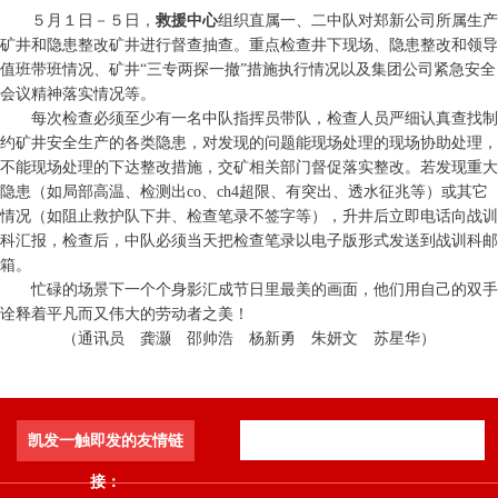
５月１日－５日，
救援中心
组织直属一、二中队对郑新公司所属生产
矿井和隐患整改矿井进行督查抽查。重点检查井下现场、隐患整改和领导
值班带班情况、矿井“三专两探一撤”措施执行情况以及集团公司紧急安全
会议精神落实情况等。
每次检查必须至少有一名中队指挥员带队，检查人员严细认真查找制
约矿井安全生产的各类隐患，对发现的问题能现场处理的现场协助处理，
不能现场处理的下达整改措施，交矿相关部门督促落实整改。若发现重大
隐患（如局部高温、检测出co、ch4超限、有突出、透水征兆等）或其它
情况（如阻止救护队下井、检查笔录不签字等），升井后立即电话向战训
科汇报，检查后，中队必须当天把检查笔录以电子版形式发送到战训科邮
箱。
忙碌的场景下一个个身影汇成节日里最美的画面，他们用自己的双手
诠释着平凡而又伟大的劳动者之美！
（通讯员 龚灏 邵帅浩 杨新勇 朱妍文 苏星华）
凯发一触即发的友情链
接：