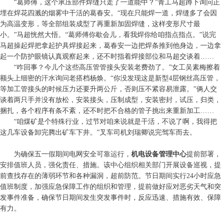
“葛师傅，这个承压部件焊缝只走了一道能中？”青工马超蹲下询问正
埋在焊花四溅的烟雾中干活的葛春安。“现在只能焊一道，焊缝多了会因
为高温变形，等全部组装成型了再重新加固焊缝，这样变形尺寸最
小。”马超恍然大悟。“葛师傅你歇会儿，看我焊你给咱指点指点。”说完
马超操起焊把拿起护具焊接起来，葛春安一边把焊条推到他身边，一边拿
起一个防护眼镜认真观察起来，还不时指着焊接部位和马超交谈着……
“咋回事？今儿个这些高压管管接头安装老费劲了。”女工吴素梅擦着
额头上细密的汗水询问老搭档杨焕。“你没发现这是新型4层钢丝高压管，
等加工管接头的时候压力还要升两公斤，否则压不紧容易泄露。”俩人交
谈着两只手并没有放松，安装接头，压制成型，安装密封，试压，归类，
捆扎，各个程序有条不紊，还不时把不合格的管子挑出来重新加工……
“咱煤矿是个特殊行业，过节对咱来说就是干活，不说了啊，我得把
这几车设备卸完腾出矿车下井。”叉车司机刘瑞卿说完驾车而去。
为确保五一假期间电网安全可靠运行，
机电设备管理中心
提前部署，
安排值班人员，强化责任、措施。该中心组织相关部门开展设备巡视，提
前查找存在的薄弱环节和各种漏洞，超前防范。节日期间实行24小时应急
值班制度，加强应急保障工作的组织和管理，提前做好应对恶劣天气和突
发事件准备，确保节日期间发生突发事件时，反应迅速、措施有效、保障
有力。