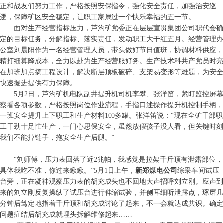
正和战友们努力工作，严格按照安保指令，强化安全责任，加强治安巡
逻，保障矿区安全稳定，让职工家属过一个快乐幸福的五一节。
面对生产经营指标压力，芦沟矿党委正在层层宣贯集团公司职代会确
定的目标任务，分解指标、落实责任，发动职工大干红五月。经营管理办
公室刘晨阳作为一名经营管理人员，带头做好节日值班，协调材料供应，
精打细算降成本，全力以赴为生产经营服好务。生产技术科共产党员时亮
在加班加点搞工程设计，解决断层顶板破碎、支架易变形等难题，为安全
快速掘进提供有力保障。
5月2日，芦沟矿机电队副井提升机司机李攀、张洋笛，紧盯监控屏幕
察看各项参数，严格按照岗位作业流程，手指口述操作提升机控制手柄，
一班安全提升上下职工和生产材料100多罐。张洋笛说：“现在全矿干部职
工干劲十足忙生产，一门心思保安全，虽然放假孩子没人看，但关键时刻
我们不能掉链子，拖安全生产后腿。”
“刘师傅，压力表回落了近2兆帕，我感觉是拉架千斤顶有泄露部位，
具体我吃不准，你过来瞅瞅。”5月1日上午，
新郑煤电公司
综采车间试压
台旁，正在凝神观察压力表的胡充成头也不回地大声招呼刘立刚。应声到
来的刘立刚反复操纵了试压台进行伸缩试验，并侧耳细听泄露点，琢磨几
分钟后笃定地指着千斤顶和胡充成讨论了起来，不一会就达成共识。确定
问题症结后胡充成就埋头拆解维修起来……