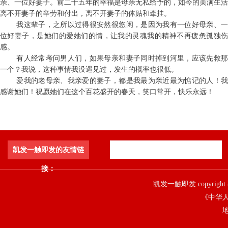
亲、一位好妻子。前二十五年的幸福是母亲无私给予的，如今的美满生活
离不开妻子的辛劳和付出，离不开妻子的体贴和牵挂。
我这辈子，之所以过得很安然很悠闲，是因为我有一位好母亲、一
位好妻子，是她们的爱她们的情，让我的灵魂我的精神不再疲惫孤独伤
感。
有人经常考问男人们，如果母亲和妻子同时掉到河里，应该先救那
一个？我说，这种事情我没遇见过，发生的概率也很低。
爱我的老母亲、我亲爱的妻子，都是我最为亲近最为惦记的人！我
感谢她们！祝愿她们在这个百花盛开的春天，笑口常开，快乐永远！
凯发一触即发的友情链
接：
凯发一触即发 copyright 
《中华人
地