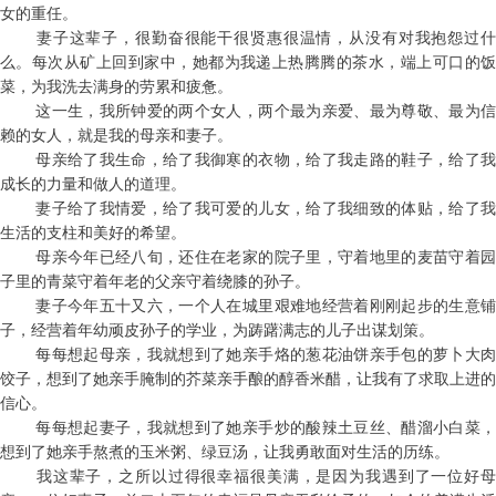
女的重任。
妻子这辈子，很勤奋很能干很贤惠很温情，从没有对我抱怨过什
么。每次从矿上回到家中，她都为我递上热腾腾的茶水，端上可口的饭
菜，为我洗去满身的劳累和疲惫。
这一生，我所钟爱的两个女人，两个最为亲爱、最为尊敬、最为信
赖的女人，就是我的母亲和妻子。
母亲给了我生命，给了我御寒的衣物，给了我走路的鞋子，给了我
成长的力量和做人的道理。
妻子给了我情爱，给了我可爱的儿女，给了我细致的体贴，给了我
生活的支柱和美好的希望。
母亲今年已经八旬，还住在老家的院子里，守着地里的麦苗守着园
子里的青菜守着年老的父亲守着绕膝的孙子。
妻子今年五十又六，一个人在城里艰难地经营着刚刚起步的生意铺
子，经营着年幼顽皮孙子的学业，为踌躇满志的儿子出谋划策。
每每想起母亲，我就想到了她亲手烙的葱花油饼亲手包的萝卜大肉
饺子，想到了她亲手腌制的芥菜亲手酿的醇香米醋，让我有了求取上进的
信心。
每每想起妻子，我就想到了她亲手炒的酸辣土豆丝、醋溜小白菜，
想到了她亲手熬煮的玉米粥、绿豆汤，让我勇敢面对生活的历练。
我这辈子，之所以过得很幸福很美满，是因为我遇到了一位好母