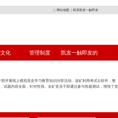
| |
网站地图
|
联系凯发一触即发
建文化
管理制度
凯发一触即发的
人才招聘
干部开展线上模拟党史学习教育知识问答活动。该矿利用考试云软件，整
，试题内容全面，针对性强。全矿党员干部通过参与答题测试，增强了党