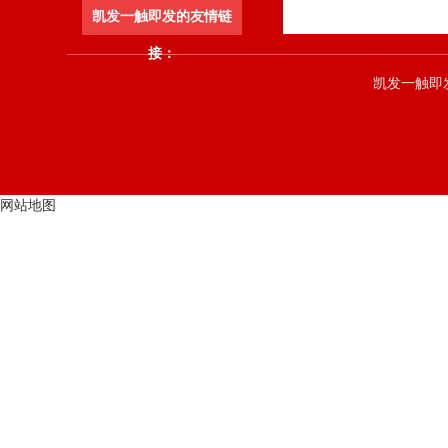
凯发一触即发的友情链
接：
凯发一触即发 co
网站地图