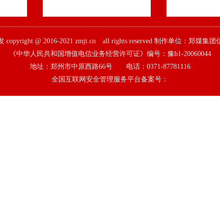
pyright @ 2016-2021 zmjt.cn all rights reserved 制作单位：
《中华人民共和国增值电信业务经营许可证》编号：豫b1-20060044
地址：郑州市中原西路66号 电话：0371-87781116
全国互联网安全管理服务平台备案号：