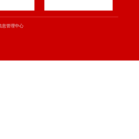
郑煤集团信息管理中心