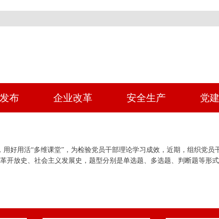
发布
企业改革
安全生产
党
，用好用活“多维课堂”，为检验党员干部理论学习成效，近期，组织党员
革开放史、社会主义发展史，题型分别是单选题、多选题、判断题等形式