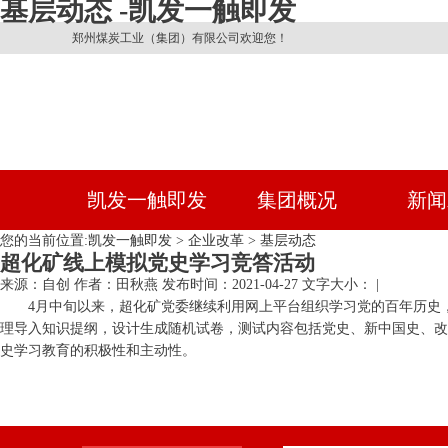
基层动态 -凯发一触即发
郑州煤炭工业（集团）有限公司欢迎您！
凯发一触即发
集团概况
新闻
您的当前位置:
凯发一触即发
>
企业改革
>
基层动态
超化矿线上模拟党史学习竞答活动
来源：自创
作者：田秋燕
发布时间：2021-04-27
文字大小： |
4月中旬以来，超化矿党委继续利用网上平台组织学习党的百年历史
理导入知识提纲，设计生成随机试卷，测试内容包括党史、新中国史、改
史学习教育的积极性和主动性。