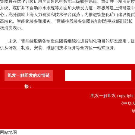
集团将在优化升级矿用局部通风机智能三级联控系统、煤矿井下精准定位
系统、煤矿井下自动排水系统等方面加大研发力度，积极筹建上海研发中
心，充分借助上海人力资源和技术平台优势，为推进智慧化矿山建设提供
高端化、智能化装备和服务。”晋能控股装备集团智能制造事业部副部长
杨海亮表示。
未来，晋能控股装备制造集团将继续推进智能化项目的研发应用，提
供从研发、制造、安装、维修到技术服务等全方位一站式服务。
凯发一触即发的友情链
接：
凯发一触即发 copyright 
《中华人
地
网站地图