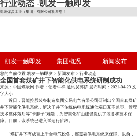
行业动态 -凯发一触即发
郑州煤炭工业（集团）有限公司欢迎您！
凯发一触即发
集团概况
新闻发布
您的当前位置:
凯发一触即发
>
新闻发布
>
行业动态
全国首套煤矿井下智能化供电系统研制成功
来源：中国煤炭网
作者：记者牛祥,通讯员郭娇
发布时间：2021-04-29
文
字大小： |
近日，晋能控股装备制造集团安易电气有限公司研制出全国首套煤矿
井下智能化供电系统，解决了井下传统供电系统通信端口互不兼容、管理
技术整体落后等“卡脖子”难题，为智慧化矿山建设提供了装备和技术保
障。目前，该系统已进入试运行阶段。
“煤矿井下有成百上千台电气设备，都需要供电系统来保障。以前，