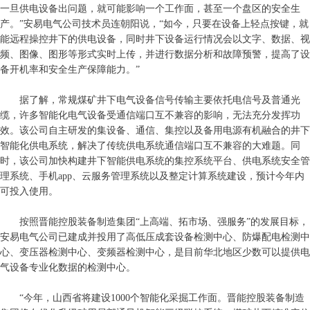
一旦供电设备出问题，就可能影响一个工作面，甚至一个盘区的安全生
产。”安易电气公司技术员连朝阳说，“如今，只要在设备上轻点按键，就
能远程操控井下的供电设备，同时井下设备运行情况会以文字、数据、视
频、图像、图形等形式实时上传，并进行数据分析和故障预警，提高了设
备开机率和安全生产保障能力。”
据了解，常规煤矿井下电气设备信号传输主要依托电信号及普通光
缆，许多智能化电气设备受通信端口互不兼容的影响，无法充分发挥功
效。该公司自主研发的集设备、通信、集控以及备用电源有机融合的井下
智能化供电系统，解决了传统供电系统通信端口互不兼容的大难题。同
时，该公司加快构建井下智能供电系统的集控系统平台、供电系统安全管
理系统、手机app、云服务管理系统以及整定计算系统建设，预计今年内
可投入使用。
按照晋能控股装备制造集团“上高端、拓市场、强服务”的发展目标，
安易电气公司已建成并投用了高低压成套设备检测中心、防爆配电检测中
心、变压器检测中心、变频器检测中心，是目前华北地区少数可以提供电
气设备专业化数据的检测中心。
“今年，山西省将建设1000个智能化采掘工作面。晋能控股装备制造